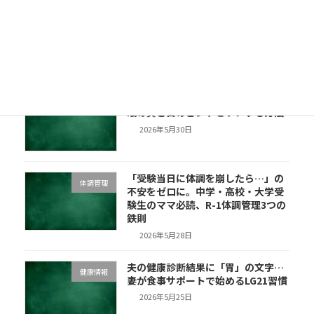
「夏風邪で子どもが食べない…」喉
健康情報
が痛い日でも栄養を切らさない、手
軽な補給のコツ【札幌の明治宅配】
2026年6月6日
夜中に目が覚める・目が疲れる…睡
睡眠
眠の質と目のピントをケアする方法
2026年5月30日
「受験当日に体調を崩したら…」の
体調管理
不安をゼロに。中学・高校・大学受
験生のママ必読、R-1体調管理3つの
鉄則
2026年5月28日
夫の健康診断結果に「胃」の文字…
健康情報
妻が食事サポートで始めるLG21習慣
2026年5月25日