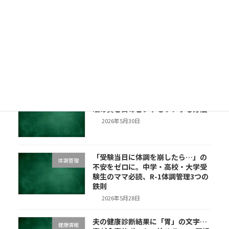
2026年6月8日
「夏風邪で子どもが食べない…」喉
健康情報
が痛い日でも栄養を切らさない、手
軽な補給のコツ【札幌の明治宅配】
2026年6月6日
夜中に目が覚める・目が疲れる…睡
睡眠
眠の質と目のピントをケアする方法
2026年5月30日
「受験当日に体調を崩したら…」の
体調管理
不安をゼロに。中学・高校・大学受
験生のママ必読、R-1体調管理3つの
鉄則
2026年5月28日
夫の健康診断結果に「胃」の文字…
健康情報