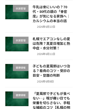
牛乳は骨にいいの？70
体調管理
代・80代の親の「骨密
度」が気になる家族へ｜
カルシウムの本当の話
2026年6月13日
札幌でエアコンなしの夏
体調管理
は危険？真夏日増加と熱
中症・水分対策！
2026年6月11日
子どもの夏風邪はいつ治
健康情報
る？看病のコツ・受診の
目安・登園の判断
2026年6月8日
「夏風邪で子どもが食べ
健康情報
ない…」喉が痛い日でも
栄養を切らさない、手軽
な補給のコツ【札幌の明