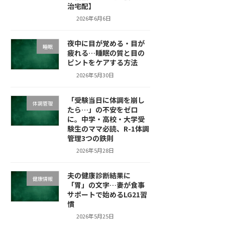
治宅配】
2026年6月6日
夜中に目が覚める・目が
睡眠
疲れる…睡眠の質と目の
ピントをケアする方法
2026年5月30日
「受験当日に体調を崩し
体調管理
たら…」の不安をゼロ
に。中学・高校・大学受
験生のママ必読、R-1体調
管理3つの鉄則
2026年5月28日
夫の健康診断結果に
健康情報
「胃」の文字…妻が食事
サポートで始めるLG21習
慣
2026年5月25日