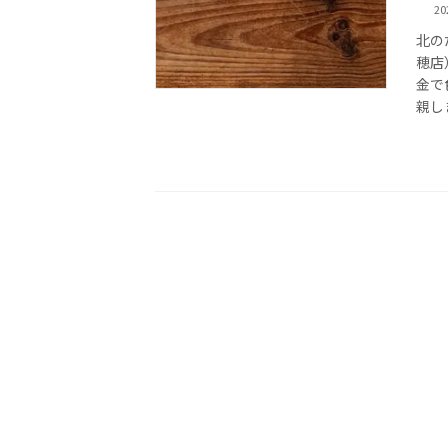
2
北の
穂店
金で
親し