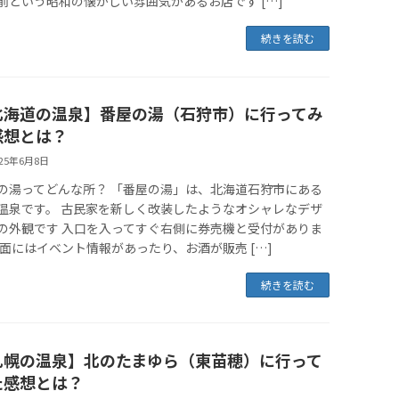
前という昭和の懐かしい雰囲気があるお店です […]
続きを読む
北海道の温泉】番屋の湯（石狩市）に行ってみ
感想とは？
025年6月8日
の湯ってどんな所？ 「番屋の湯」は、北海道石狩市にある
温泉です。 古民家を新しく改装したようなオシャレなデザ
の外観です 入口を入ってすぐ右側に券売機と受付がありま
正面にはイベント情報があったり、お酒が販売 […]
続きを読む
札幌の温泉】北のたまゆら（東苗穂）に行って
た感想とは？