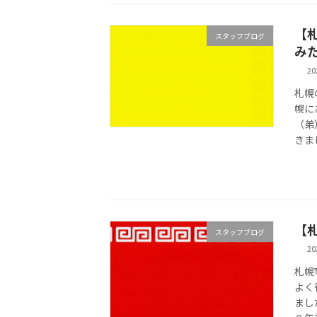
【
スタッフブログ
み
2
札幌
幌に
（弟
きま
【
スタッフブログ
2
札幌
よく
まし