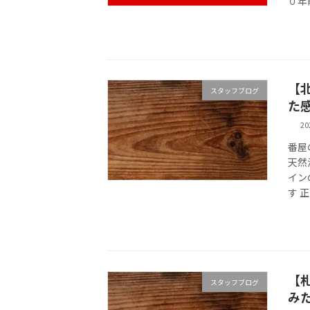
０年
【
スタッフブログ
た
2
番屋
天然
イン
す 
【
スタッフブログ
み