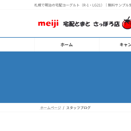
コ
ナ
札幌で明治の宅配ヨーグルト（R-1・LG21）｜無料サンプル
ン
ビ
テ
ゲ
ン
ー
ツ
シ
へ
ョ
ホーム
キャ
ス
ン
キ
に
ッ
移
プ
動
ホームページ
スタッフブログ