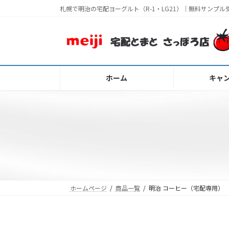
コ
ナ
札幌で明治の宅配ヨーグルト（R-1・LG21）｜無料サンプル
ン
ビ
テ
ゲ
ン
ー
ツ
シ
へ
ョ
ホーム
キャ
ス
ン
キ
に
ッ
移
プ
動
ホームページ
商品一覧
明治 コーヒー（宅配専用）